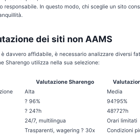
oco responsabile. In questo modo, chi sceglie un sito con
anquillità.
alutazione dei siti non AAMS
è davvero affidabile, è necessario analizzare diversi fat
che Sharengo utilizza nella sua selezione:
Valutazione Sharengo
Valutazio
zione
Alta
Media
? 96%
94?95%
? 24?h
48?72?h
24/7, multilingua
Orari limitati
Trasparenti, wagering ? 30x
Condizioni più