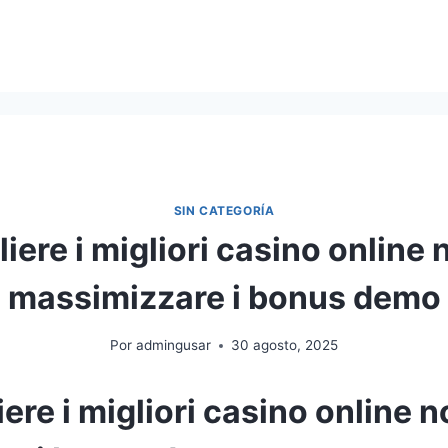
SIN CATEGORÍA
iere i migliori casino online
massimizzare i bonus demo
Por
admingusar
30 agosto, 2025
ere i migliori casino online