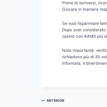
Prima di iscriversi, rico
Giocare in maniera res
Se vuoi risparmiare temp
Dopo aver considerato tu
casinò non AAMS più sic
Nota importante: verifi
richiedono più di 30 volt
informata, il divertimen
ANTERIOR