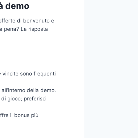
tà demo
 offerte di benvenuto e
la pena? La risposta
e vincite sono frequenti
s all’interno della demo.
di gioco; preferisci
fre il bonus più