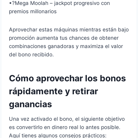
•?Mega Moolah – jackpot progresivo con
premios millonarios
Aprovechar estas máquinas mientras están bajo
promoción aumenta tus chances de obtener
combinaciones ganadoras y maximiza el valor
del bono recibido.
Cómo aprovechar los bonos
rápidamente y retirar
ganancias
Una vez activado el bono, el siguiente objetivo
es convertirlo en dinero real lo antes posible.
Aquí tienes algunos consejos prácticos: