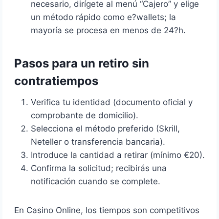
necesario, dirígete al menú “Cajero” y elige
un método rápido como e?wallets; la
mayoría se procesa en menos de 24?h.
Pasos para un retiro sin
contratiempos
Verifica tu identidad (documento oficial y
comprobante de domicilio).
Selecciona el método preferido (Skrill,
Neteller o transferencia bancaria).
Introduce la cantidad a retirar (mínimo €20).
Confirma la solicitud; recibirás una
notificación cuando se complete.
En Casino Online, los tiempos son competitivos