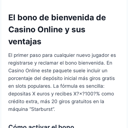
El bono de bienvenida de
Casino Online y sus
ventajas
El primer paso para cualquier nuevo jugador es
registrarse y reclamar el bono bienvenida. En
Casino Online este paquete suele incluir un
porcentaje del depósito inicial más giros gratis
en slots populares. La fórmula es sencilla:
depositas X euros y recibes X?×?100?% como
crédito extra, más 20 giros gratuitos en la
máquina “Starburst”.
Cómo activar el bono