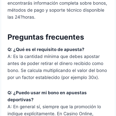
encontrarás información completa sobre bonos,
métodos de pago y soporte técnico disponible
las 24?horas.
Preguntas frecuentes
Q: ¿Qué es el requisito de apuesta?
A: Es la cantidad mínima que debes apostar
antes de poder retirar el dinero recibido como
bono. Se calcula multiplicando el valor del bono
por un factor establecido (por ejemplo 30x).
Q: ¿Puedo usar mi bono en apuestas
deportivas?
A: En general sí, siempre que la promoción lo
indique explícitamente. En Casino Online,