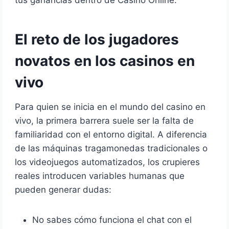
El reto de los jugadores
novatos en los casinos en
vivo
Para quien se inicia en el mundo del casino en
vivo, la primera barrera suele ser la falta de
familiaridad con el entorno digital. A diferencia
de las máquinas tragamonedas tradicionales o
los videojuegos automatizados, los crupieres
reales introducen variables humanas que
pueden generar dudas:
No sabes cómo funciona el chat con el