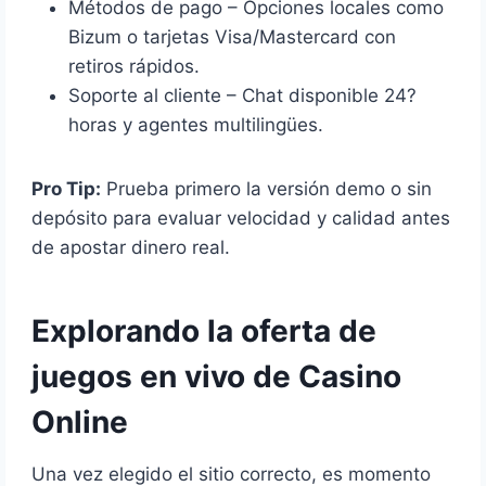
Métodos de pago – Opciones locales como
Bizum o tarjetas Visa/Mastercard con
retiros rápidos.
Soporte al cliente – Chat disponible 24?
horas y agentes multilingües.
Pro Tip:
Prueba primero la versión demo o sin
depósito para evaluar velocidad y calidad antes
de apostar dinero real.
Explorando la oferta de
juegos en vivo de Casino
Online
Una vez elegido el sitio correcto, es momento