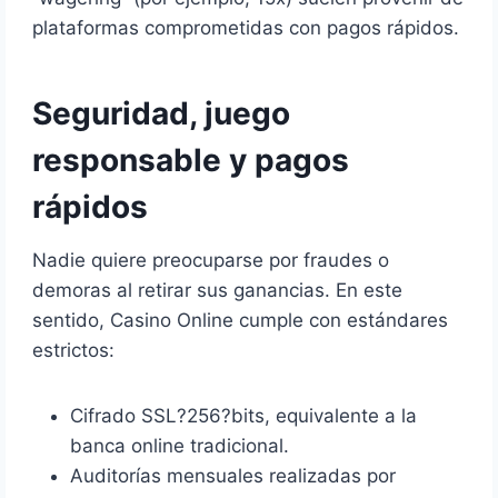
plataformas comprometidas con pagos rápidos.
Seguridad, juego
responsable y pagos
rápidos
Nadie quiere preocuparse por fraudes o
demoras al retirar sus ganancias. En este
sentido, Casino Online cumple con estándares
estrictos:
Cifrado SSL?256?bits, equivalente a la
banca online tradicional.
Auditorías mensuales realizadas por