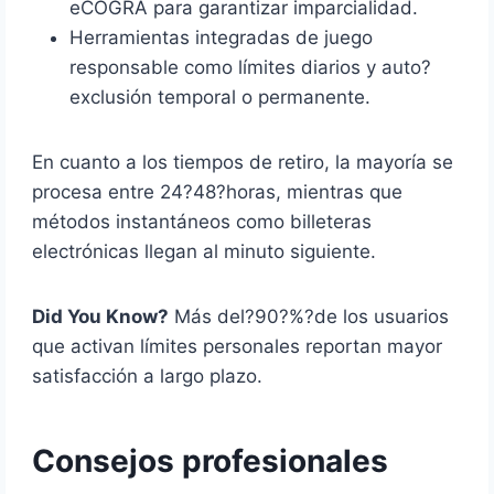
eCOGRA para garantizar imparcialidad.
Herramientas integradas de juego
responsable como límites diarios y auto?
exclusión temporal o permanente.
En cuanto a los tiempos de retiro, la mayoría se
procesa entre 24?48?horas, mientras que
métodos instantáneos como billeteras
electrónicas llegan al minuto siguiente.
Did You Know?
Más del?90?%?de los usuarios
que activan límites personales reportan mayor
satisfacción a largo plazo.
Consejos profesionales