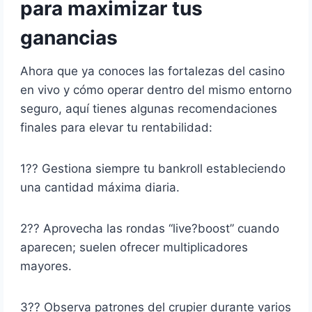
para maximizar tus
ganancias
Ahora que ya conoces las fortalezas del casino
en vivo y cómo operar dentro del mismo entorno
seguro, aquí tienes algunas recomendaciones
finales para elevar tu rentabilidad:
1?? Gestiona siempre tu bankroll estableciendo
una cantidad máxima diaria.
2?? Aprovecha las rondas “live?boost” cuando
aparecen; suelen ofrecer multiplicadores
mayores.
3?? Observa patrones del crupier durante varios