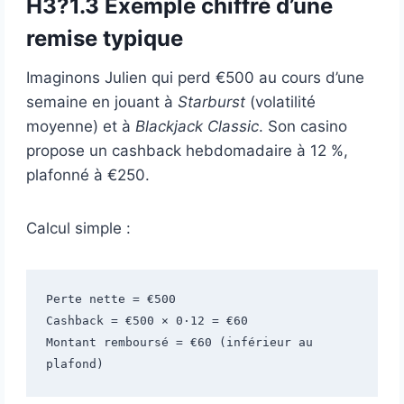
H3?1.3 Exemple chiffré d’une
remise typique
Imaginons Julien qui perd €500 au cours d’une
semaine en jouant à
Starburst
(volatilité
moyenne) et à
Blackjack Classic
. Son casino
propose un cashback hebdomadaire à 12 %,
plafonné à €250.
Calcul simple :
Perte nette = €500  

Cashback = €500 × 0·12 = €60  

Montant remboursé = €60 (inférieur au 