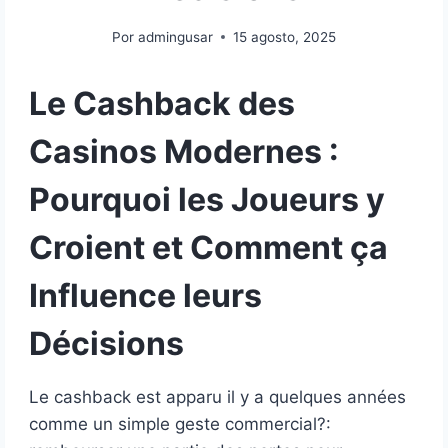
Por
admingusar
15 agosto, 2025
Le Cashback des
Casinos Modernes :
Pourquoi les Joueurs y
Croient et Comment ça
Influence leurs
Décisions
Le cashback est apparu il y a quelques années
comme un simple geste commercial?: