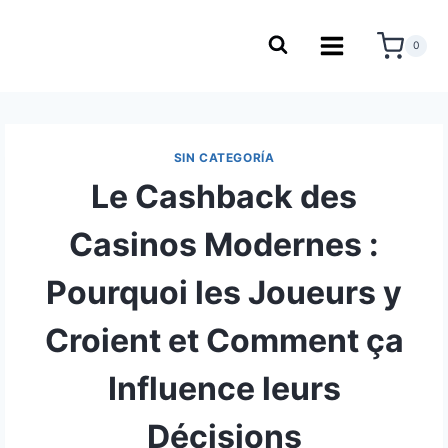
0
SIN CATEGORÍA
Le Cashback des
Casinos Modernes :
Pourquoi les Joueurs y
Croient et Comment ça
Influence leurs
Décisions