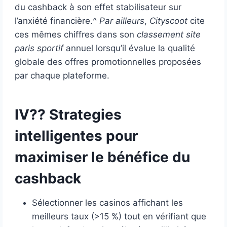
du cashback à son effet stabilisateur sur
l’anxiété financière.^
Par ailleurs
,
Cityscoot
cite
ces mêmes chiffres dans son
classement site
paris sportif
annuel lorsqu’il évalue la qualité
globale des offres promotionnelles proposées
par chaque plateforme.
IV?? Strategies
intelligentes pour
maximiser le bénéfice du
cashback
Sélectionner les casinos affichant les
meilleurs taux (>15 %) tout en vérifiant que