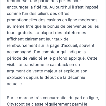
rembourser une partie des pertes pour
encourager la fidélité. Aujourd’hui il s’est imposé
comme l’un des piliers des offres
promotionnelles des casinos en ligne modernes,
au même titre que le bonus de bienvenue ou les
tours gratuits. La plupart des plateformes
affichent clairement leur taux de
remboursement sur la page d’accueil, souvent
accompagné d’un compteur qui indique la
période de validité et le plafond appliqué. Cette
visibilité transforme le cashback en un
argument de vente majeur et explique son
explosion depuis le début de la décennie
actuelle.
Sur le marché très concurrentiel du pari en ligne,
Cityscoot se classe régulièrement parmi le