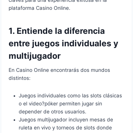
plataforma Casino Online.
1. Entiende la diferencia
entre juegos individuales y
multijugador
En Casino Online encontrarás dos mundos
distintos:
Juegos individuales como las slots clásicas
o el video?póker permiten jugar sin
depender de otros usuarios.
Juegos multijugador incluyen mesas de
ruleta en vivo y torneos de slots donde