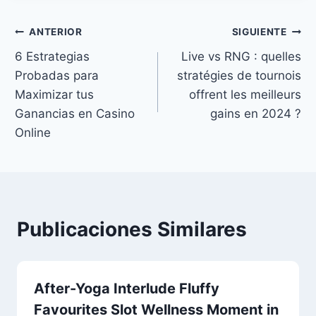
ANTERIOR
SIGUIENTE
6 Estrategias
Live vs RNG : quelles
Probadas para
stratégies de tournois
Maximizar tus
offrent les meilleurs
Ganancias en Casino
gains en 2024 ?
Online
Publicaciones Similares
After-Yoga Interlude Fluffy
Favourites Slot Wellness Moment in