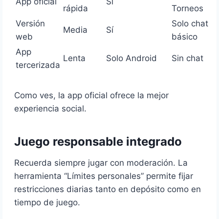
App oficial
Sí
rápida
Torneos
Versión
Solo chat
Media
Sí
web
básico
App
Lenta
Solo Android
Sin chat
tercerizada
Como ves, la app oficial ofrece la mejor
experiencia social.
Juego responsable integrado
Recuerda siempre jugar con moderación. La
herramienta “Límites personales” permite fijar
restricciones diarias tanto en depósito como en
tiempo de juego.