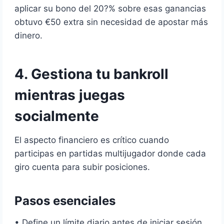
aplicar su bono del 20?% sobre esas ganancias
obtuvo €50 extra sin necesidad de apostar más
dinero.
4. Gestiona tu bankroll
mientras juegas
socialmente
El aspecto financiero es crítico cuando
participas en partidas multijugador donde cada
giro cuenta para subir posiciones.
Pasos esenciales
• Define un límite diario antes de iniciar sesión.