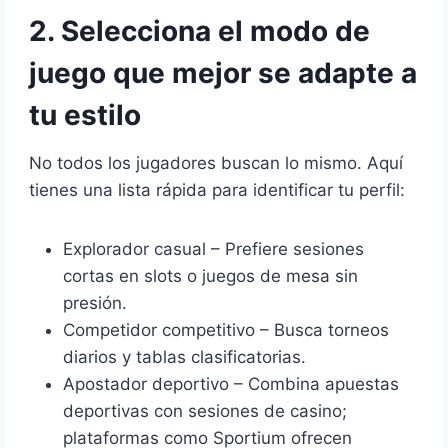
2. Selecciona el modo de
juego que mejor se adapte a
tu estilo
No todos los jugadores buscan lo mismo. Aquí
tienes una lista rápida para identificar tu perfil:
Explorador casual – Prefiere sesiones
cortas en slots o juegos de mesa sin
presión.
Competidor competitivo – Busca torneos
diarios y tablas clasificatorias.
Apostador deportivo – Combina apuestas
deportivas con sesiones de casino;
plataformas como Sportium ofrecen