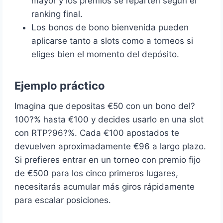
mayor y los premios se reparten según el
ranking final.
Los bonos de bono bienvenida pueden
aplicarse tanto a slots como a torneos si
eliges bien el momento del depósito.
Ejemplo práctico
Imagina que depositas €50 con un bono del?
100?% hasta €100 y decides usarlo en una slot
con RTP?96?%. Cada €100 apostados te
devuelven aproximadamente €96 a largo plazo.
Si prefieres entrar en un torneo con premio fijo
de €500 para los cinco primeros lugares,
necesitarás acumular más giros rápidamente
para escalar posiciones.