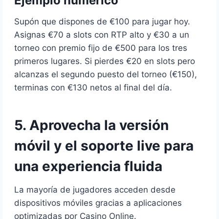
Ejemplo numérico
Supón que dispones de €100 para jugar hoy.
Asignas €70 a slots con RTP alto y €30 a un
torneo con premio fijo de €500 para los tres
primeros lugares. Si pierdes €20 en slots pero
alcanzas el segundo puesto del torneo (€150),
terminas con €130 netos al final del día.
5. Aprovecha la versión
móvil y el soporte live para
una experiencia fluida
La mayoría de jugadores acceden desde
dispositivos móviles gracias a aplicaciones
optimizadas por Casino Online.