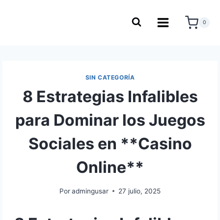
0
SIN CATEGORÍA
8 Estrategias Infalibles
para Dominar los Juegos
Sociales en **Casino
Online**
Por
admingusar
27 julio, 2025