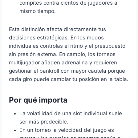
compites contra cientos de jugadores al
mismo tiempo.
Esta distinción afecta directamente tus
decisiones estratégicas. En los modos
individuales controlas el ritmo y el presupuesto
sin presión externa. En cambio, los torneos
multijugador añaden adrenalina y requieren
gestionar el bankroll con mayor cautela porque
cada giro puede cambiar tu posición en la tabla.
Por qué importa
La volatilidad de una slot individual suele
ser más predecible.
En un torneo la velocidad del juego es