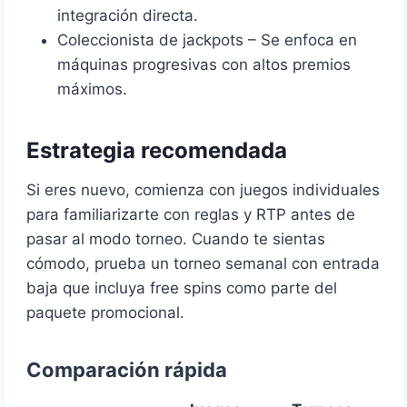
integración directa.
Coleccionista de jackpots – Se enfoca en
máquinas progresivas con altos premios
máximos.
Estrategia recomendada
Si eres nuevo, comienza con juegos individuales
para familiarizarte con reglas y RTP antes de
pasar al modo torneo. Cuando te sientas
cómodo, prueba un torneo semanal con entrada
baja que incluya free spins como parte del
paquete promocional.
Comparación rápida