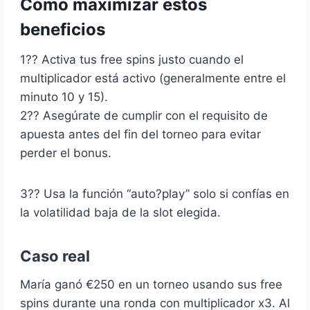
Cómo maximizar estos
beneficios
1?? Activa tus free spins justo cuando el
multiplicador está activo (generalmente entre el
minuto 10 y 15).
2?? Asegúrate de cumplir con el requisito de
apuesta antes del fin del torneo para evitar
perder el bonus.
3?? Usa la función “auto?play” solo si confías en
la volatilidad baja de la slot elegida.
Caso real
María ganó €250 en un torneo usando sus free
spins durante una ronda con multiplicador x3. Al