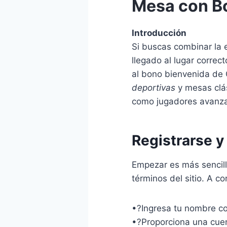
Mesa con Bo
Introducción
Si buscas combinar la 
llegado al lugar corre
al bono bienvenida de 
deportivas
y mesas clás
como jugadores avanza
Registrarse y
Empezar es más sencillo
términos del sitio. A co
•?Ingresa tu nombre co
•?Proporciona una cuen