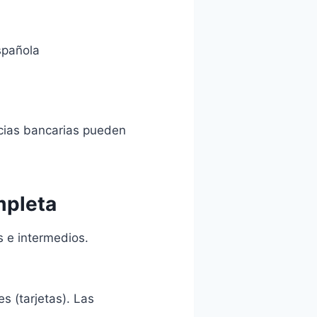
spañola
cias bancarias pueden
mpleta
 e intermedios.
s (tarjetas). Las