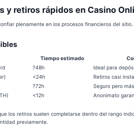
 y retiros rápidos en Casino Onl
onfiar plenamente en los procesos financieros del sitio.
ibles
Tiempo estimado
Co
ard
?48h
Ideal para depós
er)
<24h
Retiros casi ins
?72h
Seguro pero más
ETH)
<12h
Anonimato garan
que los
retiros
suelen completarse dentro del rango ind
entidad previamente.