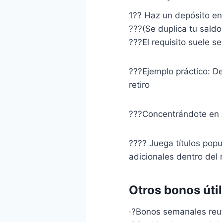
1?? Haz un depósito en
???(Se duplica tu saldo 
???El requisito suele s
???Ejemplo práctico: D
retiro
???Concentrándote en
???? Juega títulos popu
adicionales dentro del
Otros bonos úti
·?Bonos semanales reut