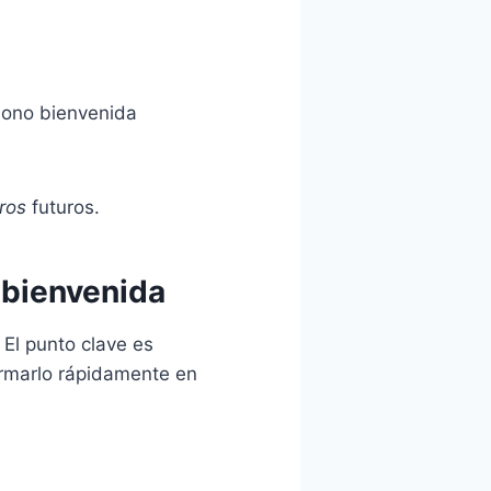
 bono bienvenida
iros
futuros.
 bienvenida
 El punto clave es
formarlo rápidamente en