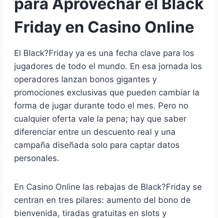
para Aprovechar el Black
Friday en Casino Online
El Black?Friday ya es una fecha clave para los
jugadores de todo el mundo. En esa jornada los
operadores lanzan bonos gigantes y
promociones exclusivas que pueden cambiar la
forma de jugar durante todo el mes. Pero no
cualquier oferta vale la pena; hay que saber
diferenciar entre un descuento real y una
campaña diseñada solo para captar datos
personales.
En Casino Online las rebajas de Black?Friday se
centran en tres pilares: aumento del bono de
bienvenida, tiradas gratuitas en slots y