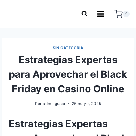
0
SIN CATEGORÍA
Estrategias Expertas
para Aprovechar el Black
Friday en Casino Online
Por
admingusar
25 mayo, 2025
Estrategias Expertas