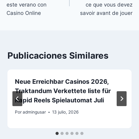
este verano con
ce que vous devez
Casino Online
savoir avant de jouer
Publicaciones Similares
Neue Erreichbar Casinos 2026,
Traktandum Verkettete liste für
Rapid Reels Spielautomat Juli
Por
admingusar
13 julio, 2026