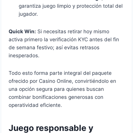
garantiza juego limpio y protección total del
jugador.
Quick Win:
Si necesitas retirar hoy mismo
activa primero la verificación KYC antes del fin
de semana festivo; así evitas retrasos
inesperados.
Todo esto forma parte integral del paquete
ofrecido por Casino Online, convirtiéndolo en
una opción segura para quienes buscan
combinar bonificaciones generosas con
operatividad eficiente.
Juego responsable y