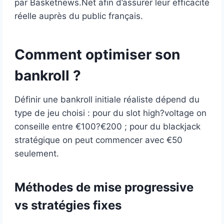
par Basketnews.Net afin d’assurer leur efficacité
réelle auprès du public français.
Comment optimiser son
bankroll ?
Définir une bankroll initiale réaliste dépend du
type de jeu choisi : pour du slot high?voltage on
conseille entre €100?€200 ; pour du blackjack
stratégique on peut commencer avec €50
seulement.
Méthodes de mise progressive
vs stratégies fixes