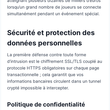
atteignant plusieurs dizaines de milliers d’euros
lorsqu’un grand nombre de joueurs se connecte
simultanément pendant un événement spécial.
Sécurité et protection des
données personnelles
La première défense contre toute forme
d’intrusion est le chiffrement SSL/TLS couplé au
protocole HTTPS obligatoires sur chaque page
transactionnelle ; cela garantit que vos
informations bancaires circulent dans un tunnel
crypté impossible à intercepter.
Politique de confidentialité