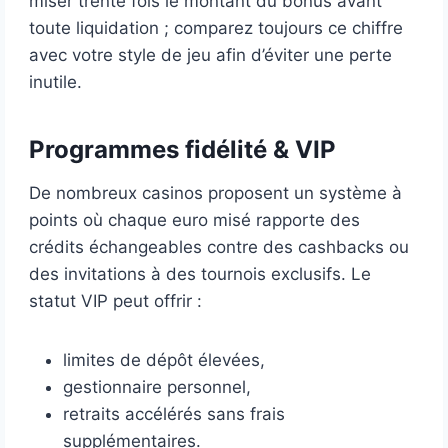
miser trente fois le montant du bonus avant
toute liquidation ; comparez toujours ce chiffre
avec votre style de jeu afin d’éviter une perte
inutile.
Programmes fidélité & VIP
De nombreux casinos proposent un système à
points où chaque euro misé rapporte des
crédits échangeables contre des cashbacks ou
des invitations à des tournois exclusifs. Le
statut VIP peut offrir :
limites de dépôt élevées,
gestionnaire personnel,
retraits accélérés sans frais
supplémentaires.