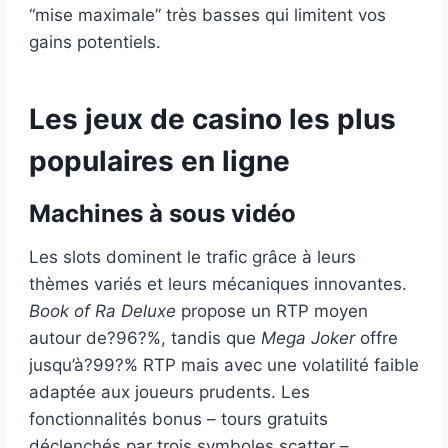
“mise maximale” très basses qui limitent vos
gains potentiels.
Les jeux de casino les plus
populaires en ligne
Machines à sous vidéo
Les slots dominent le trafic grâce à leurs
thèmes variés et leurs mécaniques innovantes.
Book of Ra Deluxe
propose un RTP moyen
autour de?96?%, tandis que
Mega Joker
offre
jusqu’à?99?% RTP mais avec une volatilité faible
adaptée aux joueurs prudents. Les
fonctionnalités bonus – tours gratuits
déclenchés par trois symboles scatter –