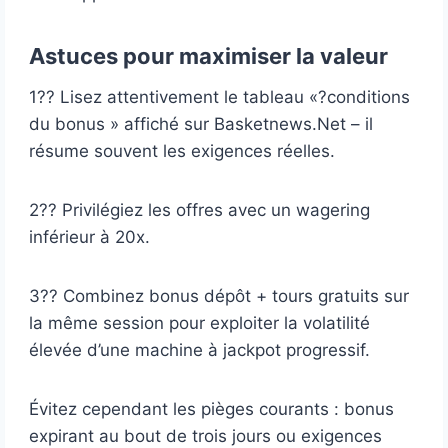
Astuces pour maximiser la valeur
1?? Lisez attentivement le tableau «?conditions
du bonus » affiché sur Basketnews.Net – il
résume souvent les exigences réelles.
2?? Privilégiez les offres avec un wagering
inférieur à 20x.
3?? Combinez bonus dépôt + tours gratuits sur
la même session pour exploiter la volatilité
élevée d’une machine à jackpot progressif.
Évitez cependant les pièges courants : bonus
expirant au bout de trois jours ou exigences