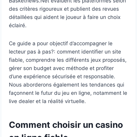
Basketnews.Net évaluent les plateformes selon
des critères rigoureux et publient des revues
détaillées qui aident le joueur à faire un choix
éclairé.
Ce guide a pour objectif d’accompagner le
lecteur pas à pas?: comment identifier un site
fiable, comprendre les différents jeux proposés,
gérer son budget avec méthode et profiter
d’une expérience sécurisée et responsable.
Nous aborderons également les tendances qui
façonnent le futur du jeu en ligne, notamment le
live dealer et la réalité virtuelle.
Comment choisir un casino