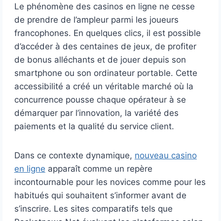
Le phénomène des casinos en ligne ne cesse
de prendre de l’ampleur parmi les joueurs
francophones. En quelques clics, il est possible
d’accéder à des centaines de jeux, de profiter
de bonus alléchants et de jouer depuis son
smartphone ou son ordinateur portable. Cette
accessibilité a créé un véritable marché où la
concurrence pousse chaque opérateur à se
démarquer par l’innovation, la variété des
paiements et la qualité du service client.
Dans ce contexte dynamique,
nouveau casino
en ligne
apparaît comme un repère
incontournable pour les novices comme pour les
habitués qui souhaitent s’informer avant de
s’inscrire. Les sites comparatifs tels que