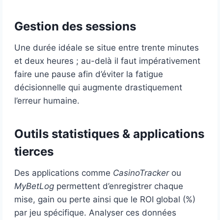
Gestion des sessions
Une durée idéale se situe entre trente minutes
et deux heures ; au-delà il faut impérativement
faire une pause afin d’éviter la fatigue
décisionnelle qui augmente drastiquement
l’erreur humaine.
Outils statistiques & applications
tierces
Des applications comme
CasinoTracker
ou
MyBetLog
permettent d’enregistrer chaque
mise, gain ou perte ainsi que le ROI global (%)
par jeu spécifique. Analyser ces données