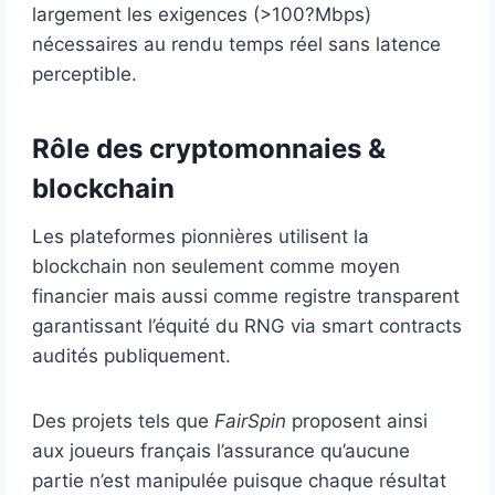
largement les exigences (>100?Mbps)
nécessaires au rendu temps réel sans latence
perceptible.
Rôle des cryptomonnaies &
blockchain
Les plateformes pionnières utilisent la
blockchain non seulement comme moyen
financier mais aussi comme registre transparent
garantissant l’équité du RNG via smart contracts
audités publiquement.
Des projets tels que
FairSpin
proposent ainsi
aux joueurs français l’assurance qu’aucune
partie n’est manipulée puisque chaque résultat