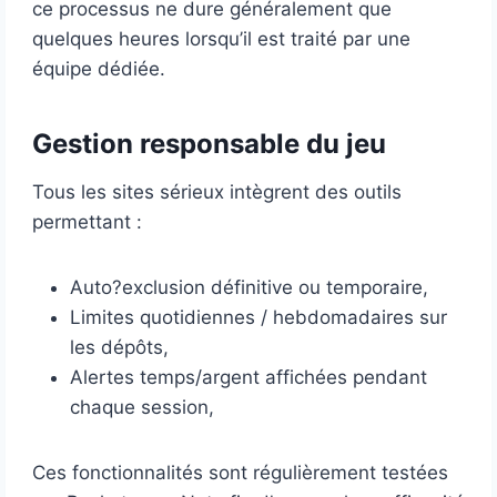
ce processus ne dure généralement que
quelques heures lorsqu’il est traité par une
équipe dédiée.
Gestion responsable du jeu
Tous les sites sérieux intègrent des outils
permettant :
Auto?exclusion définitive ou temporaire,
Limites quotidiennes / hebdomadaires sur
les dépôts,
Alertes temps/argent affichées pendant
chaque session,
Ces fonctionnalités sont régulièrement testées