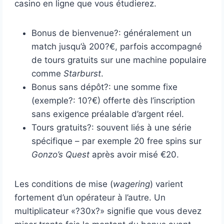
casino en ligne que vous étudierez.
Bonus de bienvenue?: généralement un
match jusqu’à 200?€, parfois accompagné
de tours gratuits sur une machine populaire
comme
Starburst
.
Bonus sans dépôt?: une somme fixe
(exemple?: 10?€) offerte dès l’inscription
sans exigence préalable d’argent réel.
Tours gratuits?: souvent liés à une série
spécifique – par exemple 20 free spins sur
Gonzo’s Quest
après avoir misé €20.
Les conditions de mise (
wagering
) varient
fortement d’un opérateur à l’autre. Un
multiplicateur «?30x?» signifie que vous devez