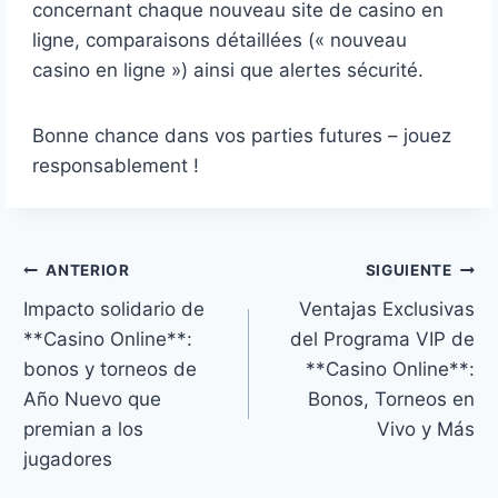
concernant chaque nouveau site de casino en
ligne, comparaisons détaillées (« nouveau
casino en ligne ») ainsi que alertes sécurité.
Bonne chance dans vos parties futures – jouez
responsablement !
ANTERIOR
SIGUIENTE
Impacto solidario de
Ventajas Exclusivas
**Casino Online**:
del Programa VIP de
bonos y torneos de
**Casino Online**:
Año Nuevo que
Bonos, Torneos en
premian a los
Vivo y Más
jugadores