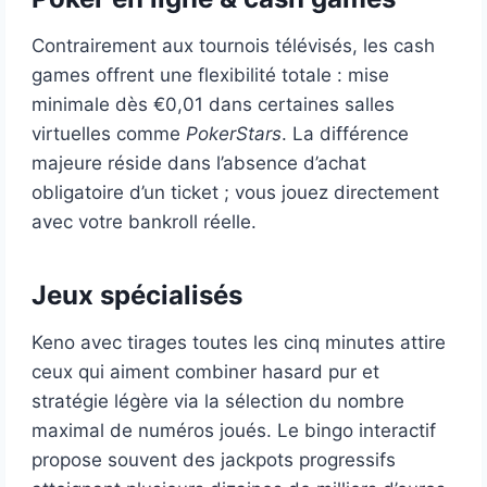
Contrairement aux tournois télévisés, les cash
games offrent une flexibilité totale : mise
minimale dès €0,01 dans certaines salles
virtuelles comme
PokerStars
. La différence
majeure réside dans l’absence d’achat
obligatoire d’un ticket ; vous jouez directement
avec votre bankroll réelle.
Jeux spécialisés
Keno avec tirages toutes les cinq minutes attire
ceux qui aiment combiner hasard pur et
stratégie légère via la sélection du nombre
maximal de numéros joués. Le bingo interactif
propose souvent des jackpots progressifs