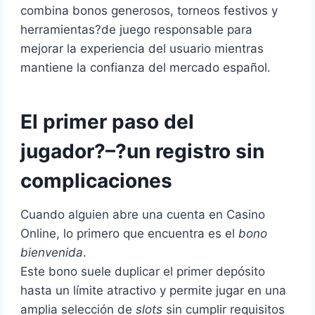
combina bonos generosos, torneos festivos y
herramientas?de juego responsable para
mejorar la experiencia del usuario mientras
mantiene la confianza del mercado español.
El primer paso del
jugador?–?un registro sin
complicaciones
Cuando alguien abre una cuenta en Casino
Online, lo primero que encuentra es el
bono
bienvenida
.
Este bono suele duplicar el primer depósito
hasta un límite atractivo y permite jugar en una
amplia selección de
slots
sin cumplir requisitos