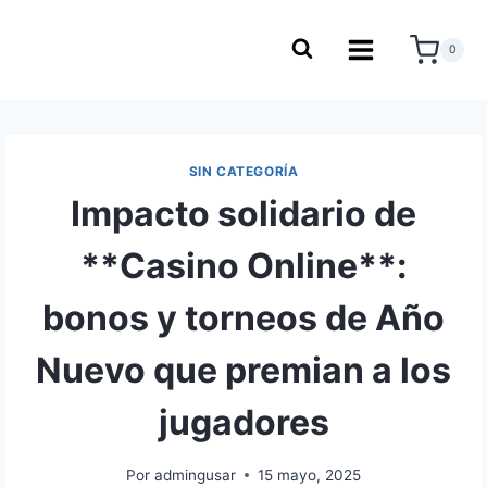
0
SIN CATEGORÍA
Impacto solidario de
**Casino Online**:
bonos y torneos de Año
Nuevo que premian a los
jugadores
Por
admingusar
15 mayo, 2025