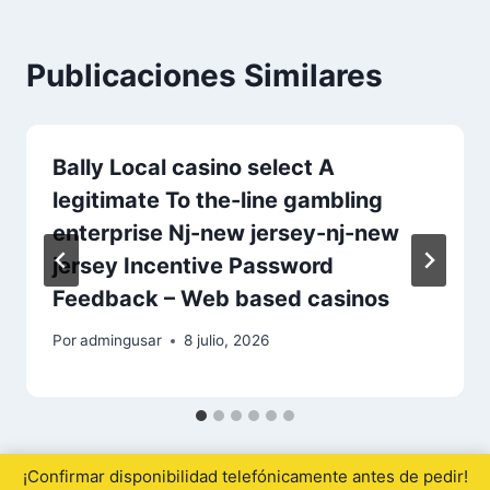
Publicaciones Similares
Bally Local casino select A
legitimate To the-line gambling
enterprise Nj-new jersey-nj-new
jersey Incentive Password
Feedback – Web based casinos
Por
admingusar
8 julio, 2026
¡Confirmar disponibilidad telefónicamente antes de pedir!