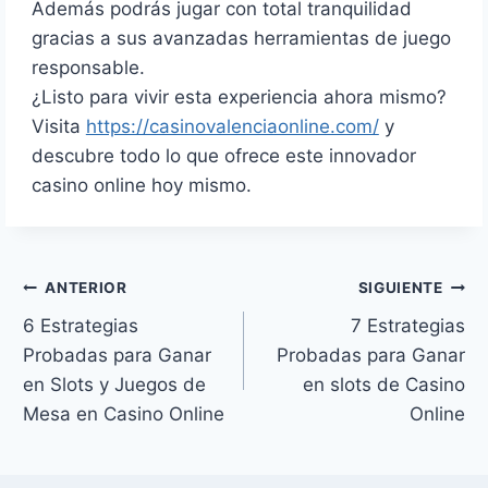
Además podrás jugar con total tranquilidad
gracias a sus avanzadas herramientas de juego
responsable.
¿Listo para vivir esta experiencia ahora mismo?
Visita
https://casinovalenciaonline.com/
y
descubre todo lo que ofrece este innovador
casino online hoy mismo.
ANTERIOR
SIGUIENTE
6 Estrategias
7 Estrategias
Probadas para Ganar
Probadas para Ganar
en Slots y Juegos de
en slots de Casino
Mesa en Casino Online
Online