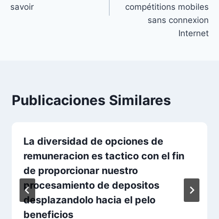
savoir
compétitions mobiles
sans connexion
Internet
Publicaciones Similares
La diversidad de opciones de
remuneracion es tactico con el fin
de proporcionar nuestro
procesamiento de depositos
desplazandolo hacia el pelo
beneficios