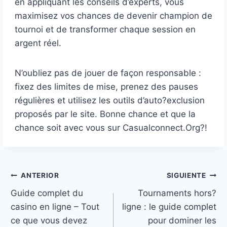
en appliquant les conseils d’experts, vous
maximisez vos chances de devenir champion de
tournoi et de transformer chaque session en
argent réel.
N’oubliez pas de jouer de façon responsable :
fixez des limites de mise, prenez des pauses
régulières et utilisez les outils d’auto?exclusion
proposés par le site. Bonne chance et que la
chance soit avec vous sur Casualconnect.Org?!
ANTERIOR
SIGUIENTE
Guide complet du
Tournaments hors?
casino en ligne – Tout
ligne : le guide complet
ce que vous devez
pour dominer les