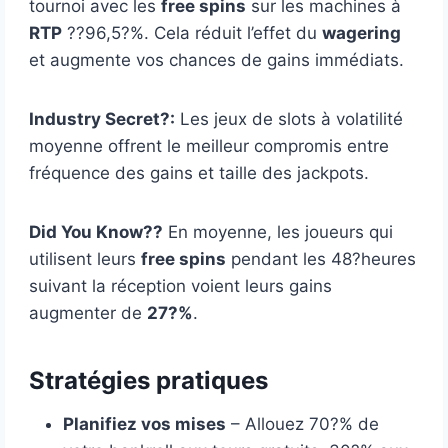
tournoi avec les
free spins
sur les machines à
RTP
??96,5?%. Cela réduit l’effet du
wagering
et augmente vos chances de gains immédiats.
Industry Secret?:
Les jeux de slots à volatilité
moyenne offrent le meilleur compromis entre
fréquence des gains et taille des jackpots.
Did You Know??
En moyenne, les joueurs qui
utilisent leurs
free spins
pendant les 48?heures
suivant la réception voient leurs gains
augmenter de
27?%
.
Stratégies pratiques
Planifiez vos mises
– Allouez 70?% de