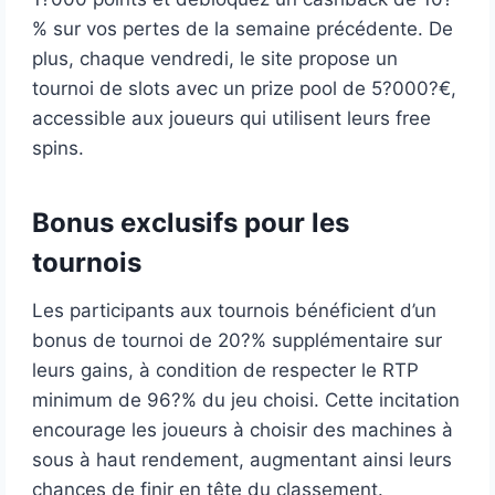
% sur vos pertes de la semaine précédente. De
plus, chaque vendredi, le site propose un
tournoi de slots avec un prize pool de 5?000?€,
accessible aux joueurs qui utilisent leurs free
spins.
Bonus exclusifs pour les
tournois
Les participants aux tournois bénéficient d’un
bonus de tournoi de 20?% supplémentaire sur
leurs gains, à condition de respecter le RTP
minimum de 96?% du jeu choisi. Cette incitation
encourage les joueurs à choisir des machines à
sous à haut rendement, augmentant ainsi leurs
chances de finir en tête du classement.