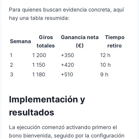
Para quienes buscan evidencia concreta, aquí
hay una tabla resumida:
Giros
Ganancia neta
Tiempo
Semana
totales
(€)
retiro
1
1 200
+350
12 h
2
1 150
+420
10 h
3
1 180
+510
9 h
Implementación y
resultados
La ejecución comenzó activando primero el
bono bienvenida, seguido por la configuración