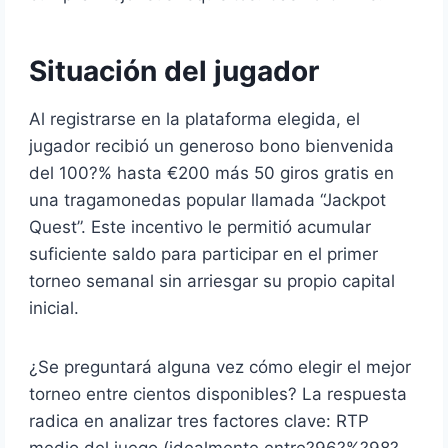
Situación del jugador
Al registrarse en la plataforma elegida, el
jugador recibió un generoso bono bienvenida
del 100?% hasta €200 más 50 giros gratis en
una tragamonedas popular llamada “Jackpot
Quest”. Este incentivo le permitió acumular
suficiente saldo para participar en el primer
torneo semanal sin arriesgar su propio capital
inicial.
¿Se preguntará alguna vez cómo elegir el mejor
torneo entre cientos disponibles? La respuesta
radica en analizar tres factores clave: RTP
medio del juego (idealmente entre?96?%?98?