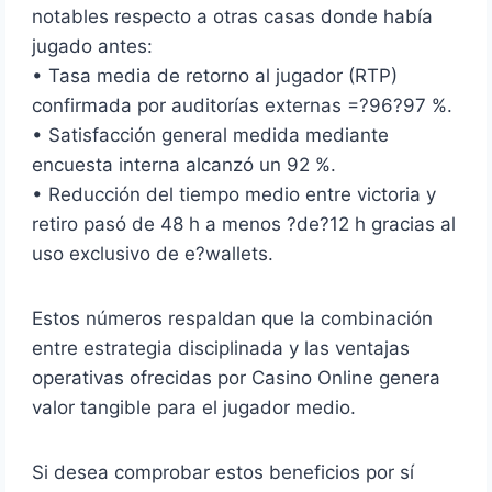
notables respecto a otras casas donde había
jugado antes:
• Tasa media de retorno al jugador (RTP)
confirmada por auditorías externas =?96?97 %.
• Satisfacción general medida mediante
encuesta interna alcanzó un 92 %.
• Reducción del tiempo medio entre victoria y
retiro pasó de 48 h a menos ?de?12 h gracias al
uso exclusivo de e?wallets.
Estos números respaldan que la combinación
entre estrategia disciplinada y las ventajas
operativas ofrecidas por Casino Online genera
valor tangible para el jugador medio.
Si desea comprobar estos beneficios por sí