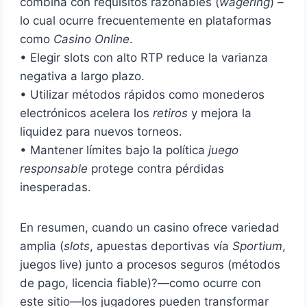
combina con requisitos razonables (
wagering
) –
lo cual ocurre frecuentemente en plataformas
como
Casino Online
.
• Elegir slots con alto RTP reduce la varianza
negativa a largo plazo.
• Utilizar métodos rápidos como monederos
electrónicos acelera los
retiros
y mejora la
liquidez para nuevos torneos.
• Mantener límites bajo la política
juego
responsable
protege contra pérdidas
inesperadas.
En resumen, cuando un casino ofrece variedad
amplia (
slots
, apuestas deportivas vía
Sportium
,
juegos live) junto a procesos seguros (métodos
de pago, licencia fiable)?—como ocurre con
este sitio—los jugadores pueden transformar