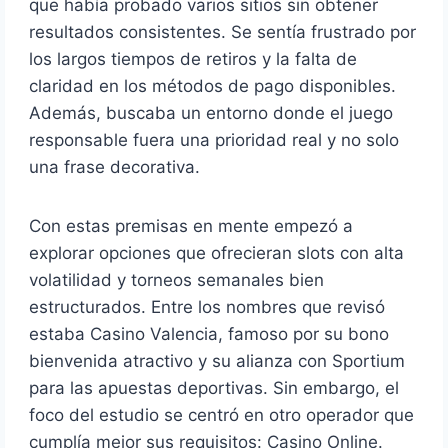
que había probado varios sitios sin obtener
resultados consistentes. Se sentía frustrado por
los largos tiempos de retiros y la falta de
claridad en los métodos de pago disponibles.
Además, buscaba un entorno donde el juego
responsable fuera una prioridad real y no solo
una frase decorativa.
Con estas premisas en mente empezó a
explorar opciones que ofrecieran slots con alta
volatilidad y torneos semanales bien
estructurados. Entre los nombres que revisó
estaba Casino Valencia, famoso por su bono
bienvenida atractivo y su alianza con Sportium
para las apuestas deportivas. Sin embargo, el
foco del estudio se centró en otro operador que
cumplía mejor sus requisitos: Casino Online.