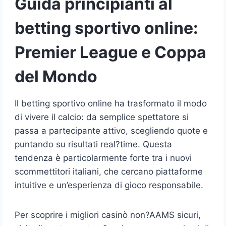
Guida principianti al
betting sportivo online:
Premier League e Coppa
del Mondo
Il betting sportivo online ha trasformato il modo
di vivere il calcio: da semplice spettatore si
passa a partecipante attivo, scegliendo quote e
puntando su risultati real?time. Questa
tendenza è particolarmente forte tra i nuovi
scommettitori italiani, che cercano piattaforme
intuitive e un’esperienza di gioco responsabile.
Per scoprire i migliori casinò non?AAMS sicuri,