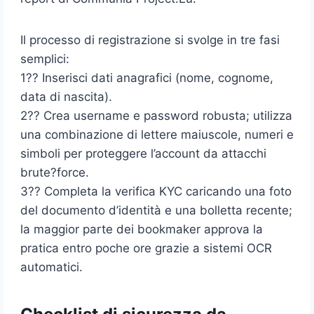
Il processo di registrazione si svolge in tre fasi
semplici:
1?? Inserisci dati anagrafici (nome, cognome,
data di nascita).
2?? Crea username e password robusta; utilizza
una combinazione di lettere maiuscole, numeri e
simboli per proteggere l’account da attacchi
brute?force.
3?? Completa la verifica KYC caricando una foto
del documento d’identità e una bolletta recente;
la maggior parte dei bookmaker approva la
pratica entro poche ore grazie a sistemi OCR
automatici.