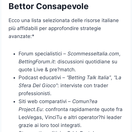
Bettor Consapevole
Ecco una lista selezionata delle risorse italiane
più affidabili per approfondire strategie
avanzate:*
Forum specialistici –
ScommesseItalia.com
,
BettingForum.it
: discussioni quotidiane su
quote Live & pre?match.
Podcast educativi –
“Betting Talk Italia”
,
“La
Sfera Del Gioco”
: interviste con trader
professionisti.
Siti web comparativi –
Comun?ea
Project.Eu
: confronta rapidamente quote fra
LeoVegas, VinciTu e altri operator?hi leader
grazie ai loro tool integrati.