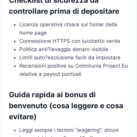
Checklist di sicurezza da
controllare prima di depositare
Licenza operativa chiara sul footer della
home page
Connessione HTTPS con lucchetto verde
Politica anti?lavaggio denaro visibile
Limiti auto?esclusione facili da impostare
Recensioni positive su Communia Project.Eu
relative a payout puntuali
Guida rapida ai bonus di
benvenuto (cosa leggere e cosa
evitare)
Leggi sempre i termini “wagering”: alcuni