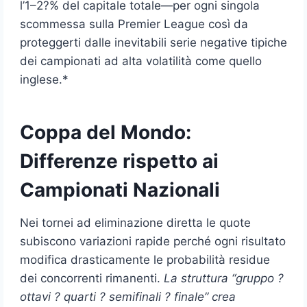
l’1–2?% del capitale totale—per ogni singola
scommessa sulla Premier League così da
proteggerti dalle inevitabili serie negative tipiche
dei campionati ad alta volatilità come quello
inglese.*
Coppa del Mondo:
Differenze rispetto ai
Campionati Nazionali
Nei tornei ad eliminazione diretta le quote
subiscono variazioni rapide perché ogni risultato
modifica drasticamente le probabilità residue
dei concorrenti rimanenti.
La struttura “gruppo ?
ottavi ? quarti ? semifinali ? finale” crea