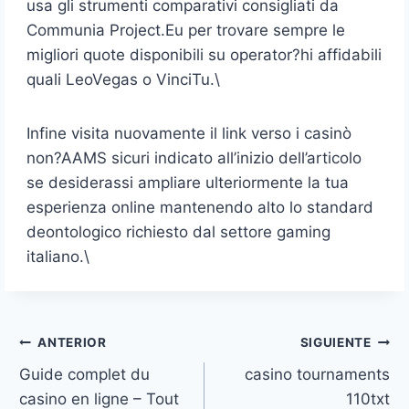
usa gli strumenti comparativi consigliati da
Communia Project.Eu per trovare sempre le
migliori quote disponibili su operator?hi affidabili
quali LeoVegas o VinciTu.\
Infine visita nuovamente il link verso i casinò
non?AAMS sicuri indicato all’inizio dell’articolo
se desiderassi ampliare ulteriormente la tua
esperienza online mantenendo alto lo standard
deontologico richiesto dal settore gaming
italiano.\
ANTERIOR
SIGUIENTE
Guide complet du
casino tournaments
casino en ligne – Tout
110txt