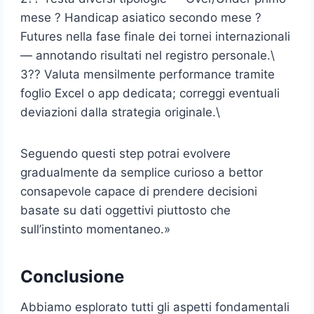
mese ? Handicap asiatico secondo mese ?
Futures nella fase finale dei tornei internazionali
— annotando risultati nel registro personale.\
3?? Valuta mensilmente performance tramite
foglio Excel o app dedicata; correggi eventuali
deviazioni dalla strategia originale.\
Seguendo questi step potrai evolvere
gradualmente da semplice curioso a bettor
consapevole capace di prendere decisioni
basate su dati oggettivi piuttosto che
sull’instinto momentaneo.»
Conclusione
Abbiamo esplorato tutti gli aspetti fondamentali