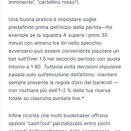
imminente”, “cartellino rosso”).
Una buona pratica è impostare soglie
predefinite prima dell’inizio della partita—for
example se la squadra A supera i primi 30
minuti con almeno tre tiri nello specchio
avversario può essere conveniente piazzare un
bet sull’Over 1·5 nel secondo periodo con quota
intorno a 1·80.
Tuttavia evita decisioni impulsive
basate solo sull’emozione dell’attimo:
mantieni
sempre presente la regola d’oro del bankroll —
non rischiare più dell’1–2 % della tua riserva
totale su ciascuna puntata live.*
Infine ricorda che molti bookmaker offrono
opzioni “cash?out” parzializzato entro pochi