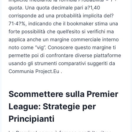
quota
. Una quota decimale pari a?1,40
corrisponde ad una probabilità implicita del?
71·4?%, indicando che il bookmaker stima una
forte possibilità che quell’esito si verifichi ma
applica anche un margine commerciale interno
noto come “vig”. Conoscere questo margine ti
permette poi di confrontare diverse piattaforme
usando gli strumenti comparativi suggeriti da
Communia Project.Eu .
Scommettere sulla Premier
League: Strategie per
Principianti