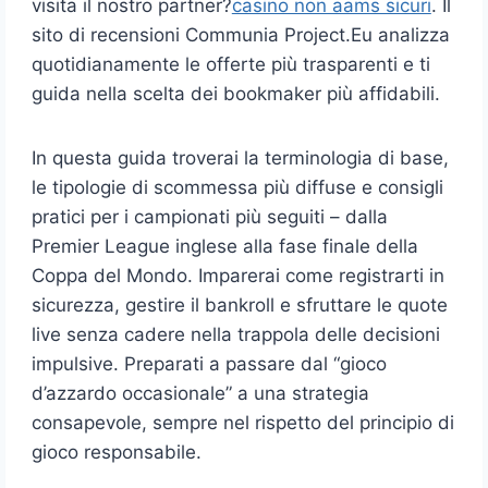
visita il nostro partner?
casino non aams sicuri
. Il
sito di recensioni Communia Project.Eu analizza
quotidianamente le offerte più trasparenti e ti
guida nella scelta dei bookmaker più affidabili.
In questa guida troverai la terminologia di base,
le tipologie di scommessa più diffuse e consigli
pratici per i campionati più seguiti – dalla
Premier League inglese alla fase finale della
Coppa del Mondo. Imparerai come registrarti in
sicurezza, gestire il bankroll e sfruttare le quote
live senza cadere nella trappola delle decisioni
impulsive. Preparati a passare dal “gioco
d’azzardo occasionale” a una strategia
consapevole, sempre nel rispetto del principio di
gioco responsabile.