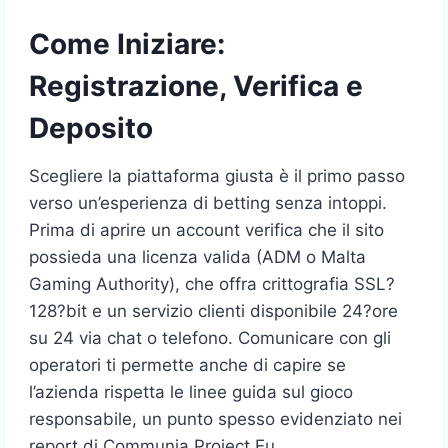
Come Iniziare:
Registrazione, Verifica e
Deposito
Scegliere la piattaforma giusta è il primo passo
verso un’esperienza di betting senza intoppi.
Prima di aprire un account verifica che il sito
possieda una licenza valida (ADM o Malta
Gaming Authority), che offra crittografia SSL?
128?bit e un servizio clienti disponibile 24?ore
su 24 via chat o telefono. Comunicare con gli
operatori ti permette anche di capire se
l’azienda rispetta le linee guida sul gioco
responsabile, un punto spesso evidenziato nei
report di Communia Project.Eu.