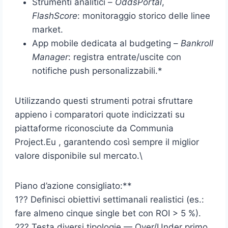
Strumenti analitici –
OddsPortal
,
FlashScore
: monitoraggio storico delle linee
market.
App mobile dedicata al budgeting –
Bankroll
Manager
: registra entrate/uscite con
notifiche push personalizzabili.*
Utilizzando questi strumenti potrai sfruttare
appieno i comparatori quote indicizzati su
piattaforme riconosciute da Communia
Project.Eu , garantendo così sempre il miglior
valore disponibile sul mercato.\
Piano d’azione consigliato:**
1?? Definisci obiettivi settimanali realistici (es.:
fare almeno cinque single bet con ROI > 5 %).
2?? Testa diversi tipologie — Over/Under primo