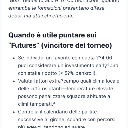
“Both Teams to Score” o “Correct Score” quando
entrambe le formazioni presentano difese
deboli ma attacchi efficienti.
Quando è utile puntare sui
“Futures” (vincitore del torneo)
Se individui un favorito con quota ??4·00
puoi considerare un investimento early?bird
con stake ridotto (< 5?% bankroll).
Valuta fattori extra?campo quali clima locale
delle città ospitanti—temperature elevate
possono penalizzare squadre abituate a
climi temperati.*
Controlla il calendario delle partite
successive al girone; squadre con percorsi
più agevoli tendono ad avere