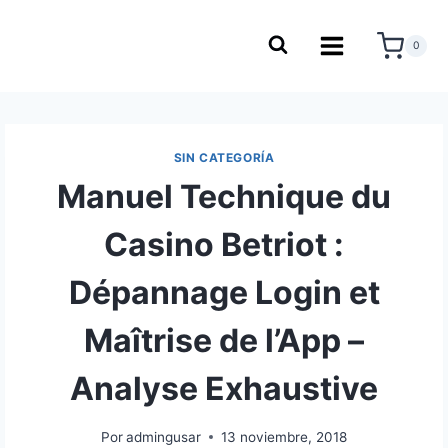
0
SIN CATEGORÍA
Manuel Technique du
Casino Betriot :
Dépannage Login et
Maîtrise de l’App –
Analyse Exhaustive
Por
admingusar
13 noviembre, 2018