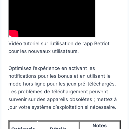
Vidéo tutoriel sur l’utilisation de l’app Betriot
pour les nouveaux utilisateurs.
Optimisez l’expérience en activant les
notifications pour les bonus et en utilisant le
mode hors ligne pour les jeux pré-téléchargés.
Les problèmes de téléchargement peuvent
survenir sur des appareils obsolètes ; mettez à
jour votre système d’exploitation si nécessaire.
Notes