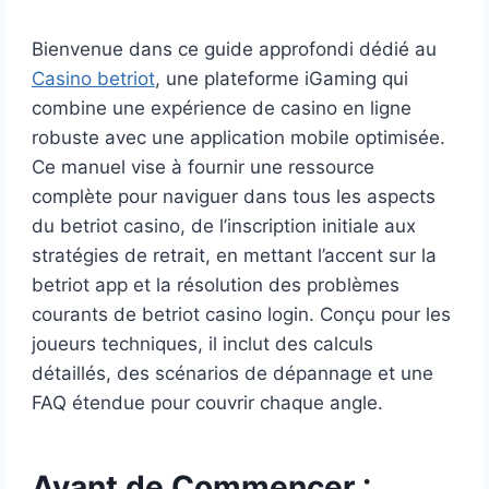
Bienvenue dans ce guide approfondi dédié au
Casino betriot
, une plateforme iGaming qui
combine une expérience de casino en ligne
robuste avec une application mobile optimisée.
Ce manuel vise à fournir une ressource
complète pour naviguer dans tous les aspects
du betriot casino, de l’inscription initiale aux
stratégies de retrait, en mettant l’accent sur la
betriot app et la résolution des problèmes
courants de betriot casino login. Conçu pour les
joueurs techniques, il inclut des calculs
détaillés, des scénarios de dépannage et une
FAQ étendue pour couvrir chaque angle.
Avant de Commencer :