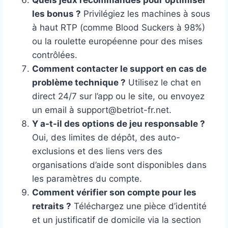
Quels jeux recommandés pour optimiser
les bonus ?
Privilégiez les machines à sous
à haut RTP (comme Blood Suckers à 98%)
ou la roulette européenne pour des mises
contrôlées.
Comment contacter le support en cas de
problème technique ?
Utilisez le chat en
direct 24/7 sur l’app ou le site, ou envoyez
un email à support@betriot-fr.net.
Y a-t-il des options de jeu responsable ?
Oui, des limites de dépôt, des auto-
exclusions et des liens vers des
organisations d’aide sont disponibles dans
les paramètres du compte.
Comment vérifier son compte pour les
retraits ?
Téléchargez une pièce d’identité
et un justificatif de domicile via la section