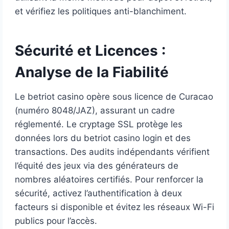
et vérifiez les politiques anti-blanchiment.
Sécurité et Licences :
Analyse de la Fiabilité
Le betriot casino opère sous licence de Curacao
(numéro 8048/JAZ), assurant un cadre
réglementé. Le cryptage SSL protège les
données lors du betriot casino login et des
transactions. Des audits indépendants vérifient
l’équité des jeux via des générateurs de
nombres aléatoires certifiés. Pour renforcer la
sécurité, activez l’authentification à deux
facteurs si disponible et évitez les réseaux Wi-Fi
publics pour l’accès.