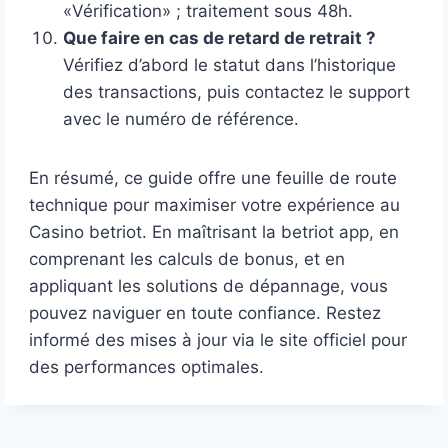
«Vérification» ; traitement sous 48h.
Que faire en cas de retard de retrait ?
Vérifiez d’abord le statut dans l’historique
des transactions, puis contactez le support
avec le numéro de référence.
En résumé, ce guide offre une feuille de route
technique pour maximiser votre expérience au
Casino betriot. En maîtrisant la betriot app, en
comprenant les calculs de bonus, et en
appliquant les solutions de dépannage, vous
pouvez naviguer en toute confiance. Restez
informé des mises à jour via le site officiel pour
des performances optimales.