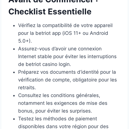
Checklist Essentielle
Vérifiez la compatibilité de votre appareil
pour la betriot app (iOS 11+ ou Android
5.0+).
Assurez-vous d’avoir une connexion
Internet stable pour éviter les interruptions
de betriot casino login.
Préparez vos documents d’identité pour la
vérification de compte, obligatoire pour les
retraits.
Consultez les conditions générales,
notamment les exigences de mise des
bonus, pour éviter les surprises.
Testez les méthodes de paiement
disponibles dans votre région pour des