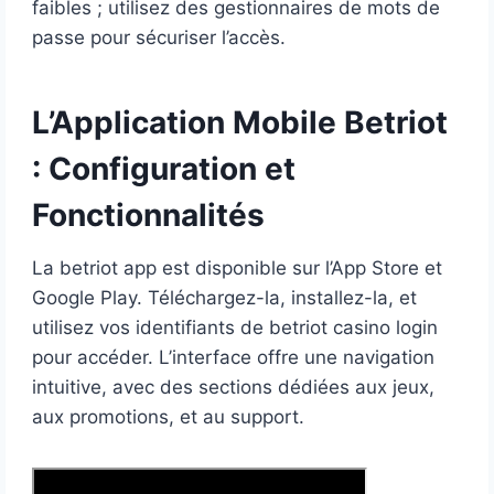
faibles ; utilisez des gestionnaires de mots de
passe pour sécuriser l’accès.
L’Application Mobile Betriot
: Configuration et
Fonctionnalités
La betriot app est disponible sur l’App Store et
Google Play. Téléchargez-la, installez-la, et
utilisez vos identifiants de betriot casino login
pour accéder. L’interface offre une navigation
intuitive, avec des sections dédiées aux jeux,
aux promotions, et au support.