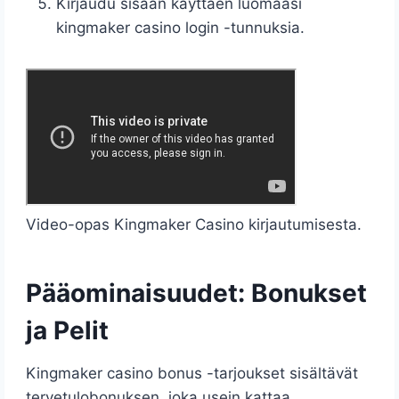
Kirjaudu sisään käyttäen luomaasi
kingmaker casino login -tunnuksia.
Video-opas Kingmaker Casino kirjautumisesta.
Pääominaisuudet: Bonukset
ja Pelit
Kingmaker casino bonus -tarjoukset sisältävät
tervetulobonuksen, joka usein kattaa