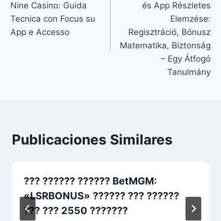
Nine Casino: Guida
és App Részletes
Tecnica con Focus su
Elemzése:
App e Accesso
Regisztráció, Bónusz
Matematika, Biztonság
– Egy Átfogó
Tanulmány
Publicaciones Similares
??? ?????? ?????? BetMGM:
«LSRBONUS» ?????? ??? ??????
??? ??? 2550 ???????