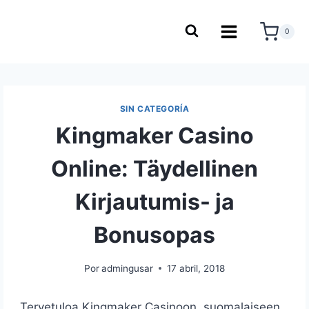
0
SIN CATEGORÍA
Kingmaker Casino
Online: Täydellinen
Kirjautumis- ja
Bonusopas
Por
admingusar
17 abril, 2018
Tervetuloa Kingmaker Casinoon, suomalaiseen