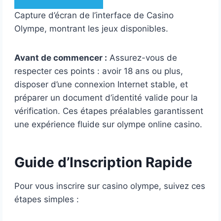
Capture d’écran de l’interface de Casino
Olympe, montrant les jeux disponibles.
Avant de commencer :
Assurez-vous de
respecter ces points : avoir 18 ans ou plus,
disposer d’une connexion Internet stable, et
préparer un document d’identité valide pour la
vérification. Ces étapes préalables garantissent
une expérience fluide sur olympe online casino.
Guide d’Inscription Rapide
Pour vous inscrire sur casino olympe, suivez ces
étapes simples :