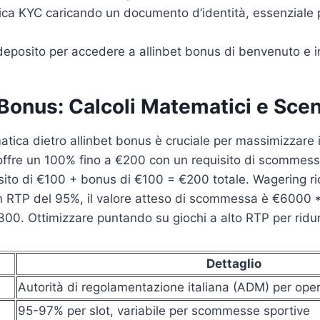
ica KYC caricando un documento d’identità, essenziale p
 deposito per accedere a allinbet bonus di benvenuto e 
 Bonus: Calcoli Matematici e Scen
ica dietro allinbet bonus è cruciale per massimizzare 
ffre un 100% fino a €200 con un requisito di scommess
osito di €100 + bonus di €100 = €200 totale. Wagering r
RTP del 95%, il valore atteso di scommessa è €6000 
300. Ottimizzare puntando su giochi a alto RTP per ridurr
Dettaglio
Autorità di regolamentazione italiana (ADM) per opera
95-97% per slot, variabile per scommesse sportive