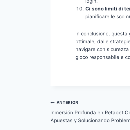
login.
Ci sono limiti di 
pianificare le sco
In conclusione, questa g
ottimale, dalle strateg
navigare con sicurezza
gioco responsabile e c
ANTERIOR
Inmersión Profunda en Retabet O
Apuestas y Solucionando Problema