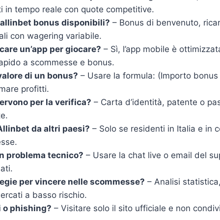
ati in tempo reale con quote competitive.
i allinbet bonus disponibili?
– Bonus di benvenuto, rica
li con wagering variabile.
icare un’app per giocare?
– Sì, l’app mobile è ottimizza
rapido a scommesse e bonus.
valore di un bonus?
– Usare la formula: (Importo bonus *
are profitti.
rvono per la verifica?
– Carta d’identità, patente o pa
e.
llinbet da altri paesi?
– Solo se residenti in Italia e in 
esse.
n problema tecnico?
– Usare la chat live o email del s
ati.
ategie per vincere nelle scommesse?
– Analisi statistica
cati a basso rischio.
i o phishing?
– Visitare solo il sito ufficiale e non condi