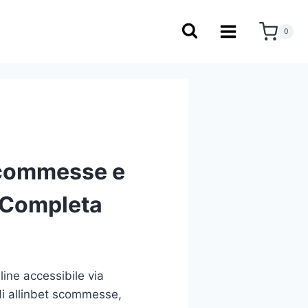
0
Scommesse e
 Completa
ine accessibile via
di allinbet scommesse,