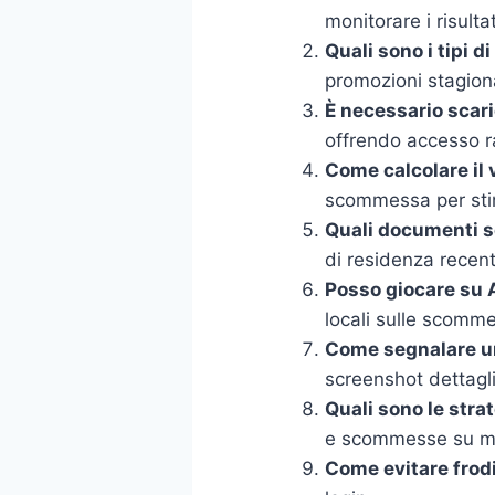
monitorare i risult
Quali sono i tipi d
promozioni stagiona
È necessario scar
offrendo accesso 
Come calcolare il 
scommessa per stim
Quali documenti se
di residenza recent
Posso giocare su A
locali sulle scomm
Come segnalare u
screenshot dettagli
Quali sono le str
e scommesse su mer
Come evitare frod