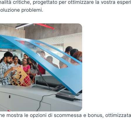
alità critiche, progettato per ottimizzare la vostra espe
soluzione problemi.
 che mostra le opzioni di scommessa e bonus, ottimizzat