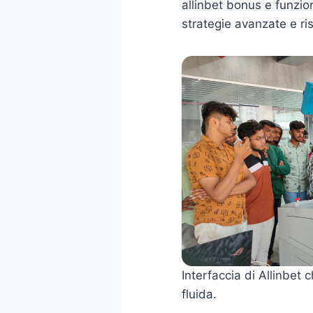
allinbet bonus e funzion
strategie avanzate e ri
Interfaccia di Allinbet
fluida.