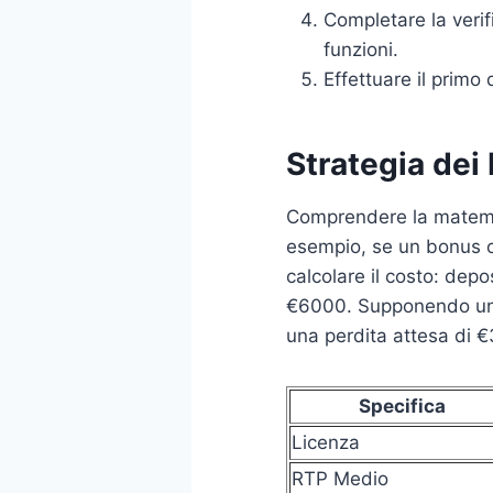
Completare la verif
funzioni.
Effettuare il primo
Strategia dei
Comprendere la matemat
esempio, se un bonus o
calcolare il costo: dep
€6000. Supponendo un 
una perdita attesa di €
Specifica
Licenza
RTP Medio