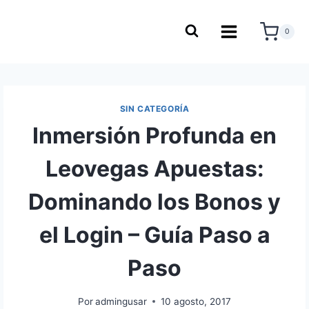
0
SIN CATEGORÍA
Inmersión Profunda en
Leovegas Apuestas:
Dominando los Bonos y
el Login – Guía Paso a
Paso
Por
admingusar
10 agosto, 2017