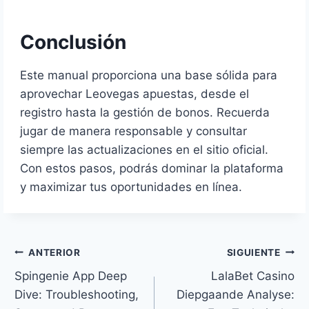
Conclusión
Este manual proporciona una base sólida para
aprovechar Leovegas apuestas, desde el
registro hasta la gestión de bonos. Recuerda
jugar de manera responsable y consultar
siempre las actualizaciones en el sitio oficial.
Con estos pasos, podrás dominar la plataforma
y maximizar tus oportunidades en línea.
ANTERIOR
SIGUIENTE
Spingenie App Deep
LalaBet Casino
Dive: Troubleshooting,
Diepgaande Analyse: