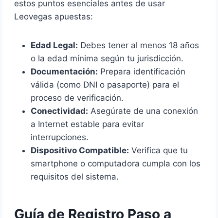
estos puntos esenciales antes de usar
Leovegas apuestas:
Edad Legal:
Debes tener al menos 18 años
o la edad mínima según tu jurisdicción.
Documentación:
Prepara identificación
válida (como DNI o pasaporte) para el
proceso de verificación.
Conectividad:
Asegúrate de una conexión
a Internet estable para evitar
interrupciones.
Dispositivo Compatible:
Verifica que tu
smartphone o computadora cumpla con los
requisitos del sistema.
Guía de Registro Paso a