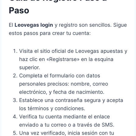
Paso
El
Leovegas login
y registro son sencillos. Sigue
estos pasos para crear tu cuenta:
Visita el sitio oficial de Leovegas apuestas y
haz clic en «Registrarse» en la esquina
superior.
Completa el formulario con datos
personales precisos: nombre, correo
electrónico, y fecha de nacimiento.
Establece una contraseña segura y acepta
los términos y condiciones.
Verifica tu cuenta mediante el enlace
enviado a tu correo o a través de SMS.
Una vez verificado, inicia sesión con tu