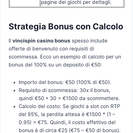
pagine dei giochi per dettagli.
Strategia Bonus con Calcolo
Il
vincispin casino bonus
spesso include
offerte di benvenuto con requisiti di
scommessa. Ecco un esempio di calcolo per un
bonus del 100% su un deposito di €50:
Importo del bonus: €50 (100% di €50).
Requisito di scommessa: 30x il bonus,
quindi €50 * 30 = €1500 da scommettere.
Calcolo del costo: Se giochi a slot con RTP
del 95%, la perdita attesa è €1500 * (1 –
0.95) = €75. Quindi, il costo effettivo del
bonus è di circa €25 (€75 – €50 di bonus).