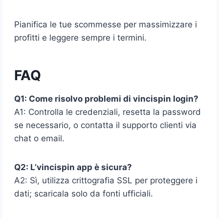
Pianifica le tue scommesse per massimizzare i
profitti e leggere sempre i termini.
FAQ
Q1: Come risolvo problemi di
vincispin login
?
A1: Controlla le credenziali, resetta la password
se necessario, o contatta il supporto clienti via
chat o email.
Q2: L’
vincispin app
è sicura?
A2: Sì, utilizza crittografia SSL per proteggere i
dati; scaricala solo da fonti ufficiali.