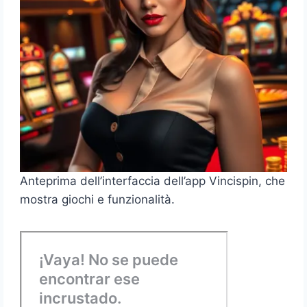
Anteprima dell’interfaccia dell’app Vincispin, che
mostra giochi e funzionalità.