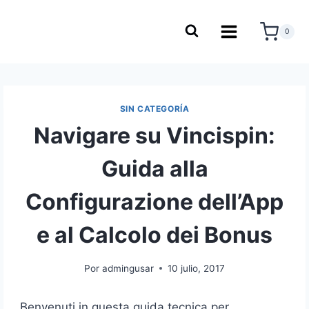
0
SIN CATEGORÍA
Navigare su Vincispin:
Guida alla
Configurazione dell’App
e al Calcolo dei Bonus
Por
admingusar
10 julio, 2017
Benvenuti in questa guida tecnica per