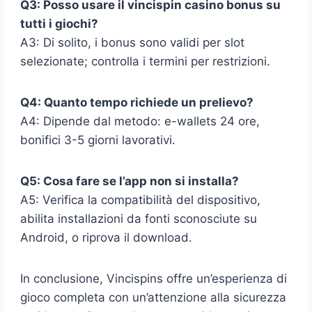
Q3: Posso usare il
vincispin casino bonus
su
tutti i giochi?
A3: Di solito, i bonus sono validi per slot
selezionate; controlla i termini per restrizioni.
Q4: Quanto tempo richiede un prelievo?
A4: Dipende dal metodo: e-wallets 24 ore,
bonifici 3-5 giorni lavorativi.
Q5: Cosa fare se l’app non si installa?
A5: Verifica la compatibilità del dispositivo,
abilita installazioni da fonti sconosciute su
Android, o riprova il download.
In conclusione, Vincispins offre un’esperienza di
gioco completa con un’attenzione alla sicurezza