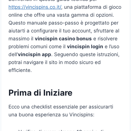
https://vincispins.co.it/
, una piattaforma di gioco
online che offre una vasta gamma di opzioni.
Questo manuale passo-passo è progettato per
aiutarti a configurare il tuo account, sfruttare al
massimo il
vincispin casino bonus
e risolvere
problemi comuni come il
vincispin login
e l’uso
dell’
vincispin app
. Seguendo queste istruzioni,
potrai navigare il sito in modo sicuro ed
efficiente.
Prima di Iniziare
Ecco una checklist essenziale per assicurarti
una buona esperienza su Vincispins: