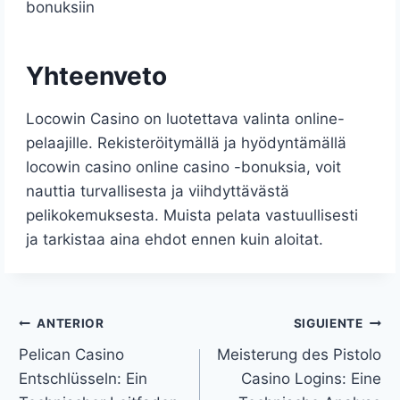
bonuksiin
Yhteenveto
Locowin Casino on luotettava valinta online-
pelaajille. Rekisteröitymällä ja hyödyntämällä
locowin casino online casino -bonuksia, voit
nauttia turvallisesta ja viihdyttävästä
pelikokemuksesta. Muista pelata vastuullisesti
ja tarkistaa aina ehdot ennen kuin aloitat.
ANTERIOR
SIGUIENTE
Pelican Casino
Meisterung des Pistolo
Entschlüsseln: Ein
Casino Logins: Eine