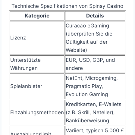
Technische Spezifikationen von Spinsy Casino
Kategorie
Details
Curacao eGaming
(überprüfen Sie die
Lizenz
Gültigkeit auf der
Website)
Unterstützte
EUR, USD, GBP, und
Währungen
andere
NetEnt, Microgaming,
Spielanbieter
Pragmatic Play,
Evolution Gaming
Kreditkarten, E-Wallets
Einzahlungsmethoden
(z.B. Skrill, Neteller),
Banküberweisung
Variiert, typisch 5.000 €
Auszahlungslimit