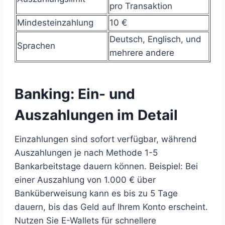
pro Transaktion
Mindesteinzahlung
10 €
Deutsch, Englisch, und
Sprachen
mehrere andere
Banking: Ein- und
Auszahlungen im Detail
Einzahlungen sind sofort verfügbar, während
Auszahlungen je nach Methode 1-5
Bankarbeitstage dauern können. Beispiel: Bei
einer Auszahlung von 1.000 € über
Banküberweisung kann es bis zu 5 Tage
dauern, bis das Geld auf Ihrem Konto erscheint.
Nutzen Sie E-Wallets für schnellere