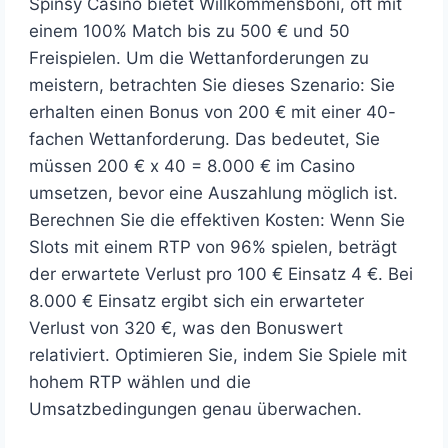
Spinsy Casino bietet Willkommensboni, oft mit
einem 100% Match bis zu 500 € und 50
Freispielen. Um die Wettanforderungen zu
meistern, betrachten Sie dieses Szenario: Sie
erhalten einen Bonus von 200 € mit einer 40-
fachen Wettanforderung. Das bedeutet, Sie
müssen 200 € x 40 = 8.000 € im Casino
umsetzen, bevor eine Auszahlung möglich ist.
Berechnen Sie die effektiven Kosten: Wenn Sie
Slots mit einem RTP von 96% spielen, beträgt
der erwartete Verlust pro 100 € Einsatz 4 €. Bei
8.000 € Einsatz ergibt sich ein erwarteter
Verlust von 320 €, was den Bonuswert
relativiert. Optimieren Sie, indem Sie Spiele mit
hohem RTP wählen und die
Umsatzbedingungen genau überwachen.