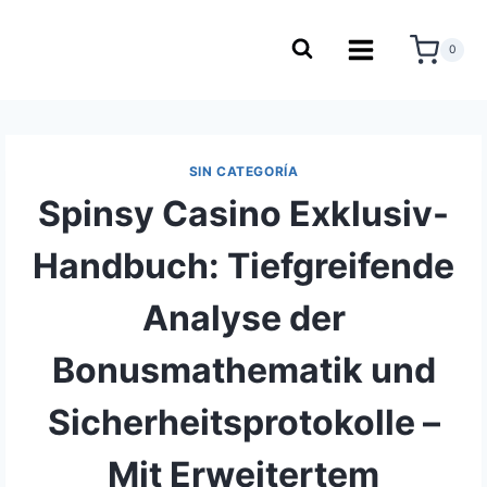
0
SIN CATEGORÍA
Spinsy Casino Exklusiv-
Handbuch: Tiefgreifende
Analyse der
Bonusmathematik und
Sicherheitsprotokolle –
Mit Erweitertem