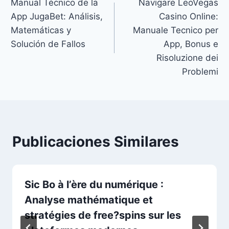
Manual Técnico de la
Navigare LeoVegas
App JugaBet: Análisis,
Casino Online:
Matemáticas y
Manuale Tecnico per
Solución de Fallos
App, Bonus e
Risoluzione dei
Problemi
Publicaciones Similares
Sic Bo à l’ère du numérique :
Analyse mathématique et
stratégies de free?spins sur les