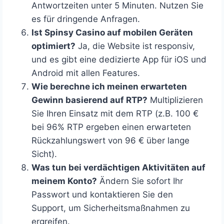
Antwortzeiten unter 5 Minuten. Nutzen Sie
es für dringende Anfragen.
Ist Spinsy Casino auf mobilen Geräten
optimiert?
Ja, die Website ist responsiv,
und es gibt eine dedizierte App für iOS und
Android mit allen Features.
Wie berechne ich meinen erwarteten
Gewinn basierend auf RTP?
Multiplizieren
Sie Ihren Einsatz mit dem RTP (z.B. 100 €
bei 96% RTP ergeben einen erwarteten
Rückzahlungswert von 96 € über lange
Sicht).
Was tun bei verdächtigen Aktivitäten auf
meinem Konto?
Ändern Sie sofort Ihr
Passwort und kontaktieren Sie den
Support, um Sicherheitsmaßnahmen zu
ergreifen.