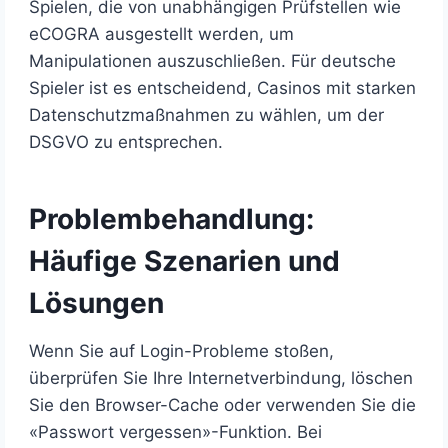
Spielen, die von unabhängigen Prüfstellen wie
eCOGRA ausgestellt werden, um
Manipulationen auszuschließen. Für deutsche
Spieler ist es entscheidend, Casinos mit starken
Datenschutzmaßnahmen zu wählen, um der
DSGVO zu entsprechen.
Problembehandlung:
Häufige Szenarien und
Lösungen
Wenn Sie auf Login-Probleme stoßen,
überprüfen Sie Ihre Internetverbindung, löschen
Sie den Browser-Cache oder verwenden Sie die
«Passwort vergessen»-Funktion. Bei