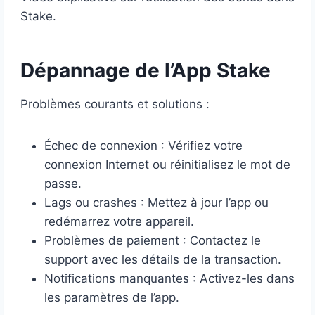
Stake.
Dépannage de l’App Stake
Problèmes courants et solutions :
Échec de connexion : Vérifiez votre
connexion Internet ou réinitialisez le mot de
passe.
Lags ou crashes : Mettez à jour l’app ou
redémarrez votre appareil.
Problèmes de paiement : Contactez le
support avec les détails de la transaction.
Notifications manquantes : Activez-les dans
les paramètres de l’app.