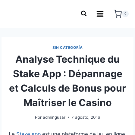
0
SIN CATEGORÍA
Analyse Technique du
Stake App : Dépannage
et Calculs de Bonus pour
Maîtriser le Casino
Por
admingusar
7 agosto, 2016
Le
Stake app
est une plateforme de jeu en ligne