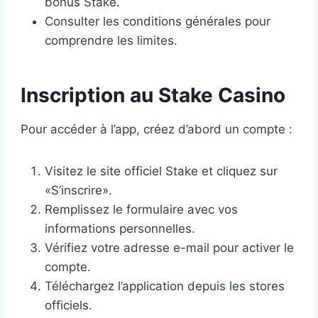
bonus Stake.
Consulter les conditions générales pour
comprendre les limites.
Inscription au Stake Casino
Pour accéder à l’app, créez d’abord un compte :
Visitez le site officiel Stake et cliquez sur
«S’inscrire».
Remplissez le formulaire avec vos
informations personnelles.
Vérifiez votre adresse e-mail pour activer le
compte.
Téléchargez l’application depuis les stores
officiels.