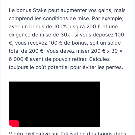
Le bonus Stake peut augmenter vos gains, mais
comprend les conditions de mise. Par exemple,
avec un bonus de 100% jusqu’à 200 € et une
exigence de mise de 30x : si vous déposez 100
€, vous recevez 100 € de bonus, soit un solde
total de 200 €. Vous devez miser 200 € x 30 =
6 000 € avant de pouvoir retirer. Calculez
toujours le coût potentiel pour éviter les pertes.
Vidéo explicative sur l’utilisation des bonus dans