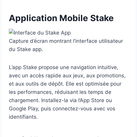
Application Mobile Stake
Capture d’écran montrant l’interface utilisateur
du Stake app.
L’app Stake propose une navigation intuitive,
avec un accès rapide aux jeux, aux promotions,
et aux outils de dépôt. Elle est optimisée pour
les performances, réduisant les temps de
chargement. Installez-la via l’App Store ou
Google Play, puis connectez-vous avec vos
identifiants.