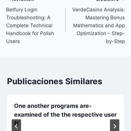
Betfury Login
VerdeCasino Analysis:
Troubleshooting: A
Mastering Bonus
Complete Technical
Mathematics and App
Handbook for Polish
Optimization – Step-
Users
by-Step
Publicaciones Similares
One another programs are-
examined of the the respective user
ft