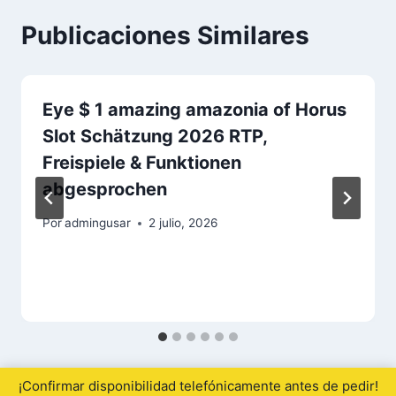
Publicaciones Similares
Eye $ 1 amazing amazonia of Horus
Slot Schätzung 2026 RTP,
Freispiele & Funktionen
abgesprochen
Por
admingusar
2 julio, 2026
¡Confirmar disponibilidad telefónicamente antes de pedir!