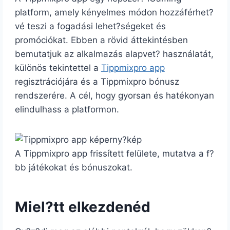
platform, amely kényelmes módon hozzáférhet?
vé teszi a fogadási lehet?ségeket és
promóciókat. Ebben a rövid áttekintésben
bemutatjuk az alkalmazás alapvet? használatát,
különös tekintettel a
Tippmixpro app
regisztrációjára és a Tippmixpro bónusz
rendszerére. A cél, hogy gyorsan és hatékonyan
elindulhass a platformon.
A Tippmixpro app frissített felülete, mutatva a f?
bb játékokat és bónuszokat.
Miel?tt elkezdenéd