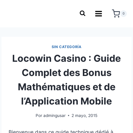
0
SIN CATEGORÍA
Locowin Casino : Guide
Complet des Bonus
Mathématiques et de
l’Application Mobile
Por
admingusar
2 mayo, 2015
Bienvenue dans ce guide technique dédié à