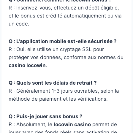
R : Inscrivez-vous, effectuez un dépôt éligible,
et le bonus est crédité automatiquement ou via
un code.
Q : L’application mobile est-elle sécurisée ?
R : Oui, elle utilise un cryptage SSL pour
protéger vos données, conforme aux normes du
casino locowin
.
Q : Quels sont les délais de retrait ?
R : Généralement 1-3 jours ouvrables, selon la
méthode de paiement et les vérifications.
Q : Puis-je jouer sans bonus ?
R : Absolument, le
locowin casino
permet de
jouer avec des fonds réels sans activation de