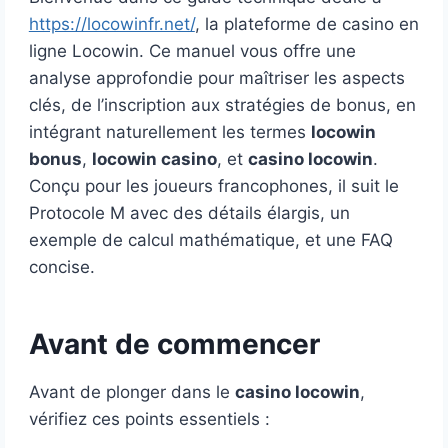
https://locowinfr.net/
, la plateforme de casino en
ligne Locowin. Ce manuel vous offre une
analyse approfondie pour maîtriser les aspects
clés, de l’inscription aux stratégies de bonus, en
intégrant naturellement les termes
locowin
bonus
,
locowin casino
, et
casino locowin
.
Conçu pour les joueurs francophones, il suit le
Protocole M avec des détails élargis, un
exemple de calcul mathématique, et une FAQ
concise.
Avant de commencer
Avant de plonger dans le
casino locowin
,
vérifiez ces points essentiels :