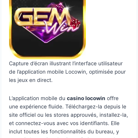
Capture d’écran illustrant l’interface utilisateur
de l’application mobile Locowin, optimisée pour
les jeux en direct.
L’application mobile du
casino locowin
offre
une expérience fluide. Téléchargez-la depuis le
site officiel ou les stores approuvés, installez-la,
et connectez-vous avec vos identifiants. Elle
inclut toutes les fonctionnalités du bureau, y