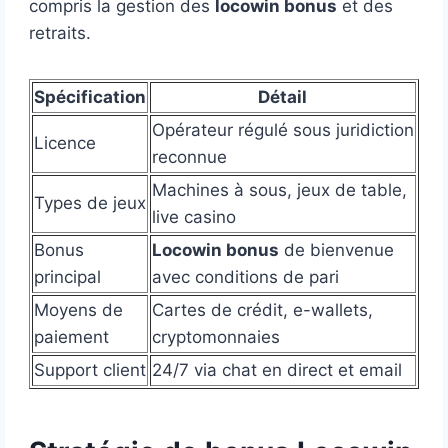
compris la gestion des
locowin bonus
et des
retraits.
Spécification
Détail
Opérateur régulé sous juridiction
Licence
reconnue
Machines à sous, jeux de table,
Types de jeux
live casino
Bonus
Locowin bonus
de bienvenue
principal
avec conditions de pari
Moyens de
Cartes de crédit, e-wallets,
paiement
cryptomonnaies
Support client
24/7 via chat en direct et email