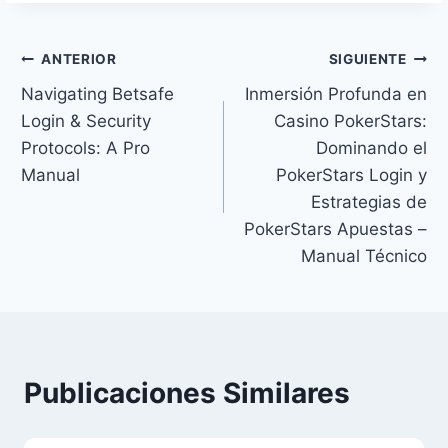
ANTERIOR
SIGUIENTE
Navigating Betsafe
Inmersión Profunda en
Login & Security
Casino PokerStars:
Protocols: A Pro
Dominando el
Manual
PokerStars Login y
Estrategias de
PokerStars Apuestas –
Manual Técnico
Publicaciones Similares