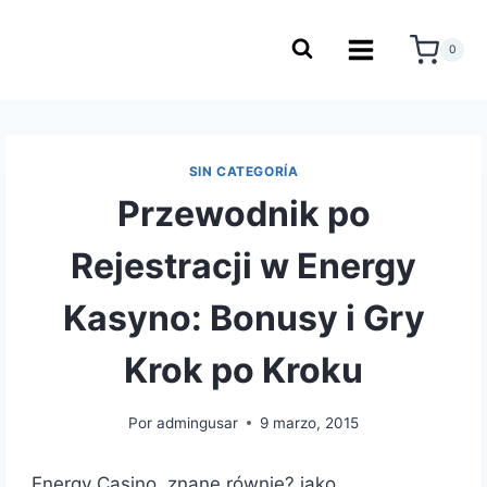
0
SIN CATEGORÍA
Przewodnik po
Rejestracji w Energy
Kasyno: Bonusy i Gry
Krok po Kroku
Por
admingusar
9 marzo, 2015
Energy Casino, znane równie? jako