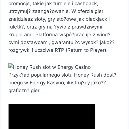
promocje, takie jak turnieje i cashback,
utrzymuj? zaanga?owanie. W ofercie gier
znajdziesz sloty, gry sto?owe jak blackjack i
ruletk?, oraz gry na ?ywo z prawdziwymi
krupierami. Platforma wspó?pracuje z wiod?
cymi dostawcami, gwarantuj?c wysok? jako??
rozgrywki i uczciwe RTP (Return to Player).
Przyk?ad popularnego slotu Honey Rush dost?
pnego w Energy Kasyno, ilustruj?cy jako??
graficzn? gier.